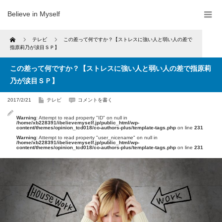
Believe in Myself
Home
テレビ
この差って何ですか？【ストレスに強い人と弱い人の差で
指原莉乃が涙目ＳＰ】
この差って何ですか？【ストレスに強い人と弱い人の差で指原莉
乃が涙目ＳＰ】
2017/2/21
テレビ
コメントを書く
Warning
: Attempt to read property "ID" on null in
/home/xb228391/ibelievemyself.jp/public_html/wp-
content/themes/opinion_tcd018/co-authors-plus/template-tags.php
on line
231
Warning
: Attempt to read property "user_nicename" on null in
/home/xb228391/ibelievemyself.jp/public_html/wp-
content/themes/opinion_tcd018/co-authors-plus/template-tags.php
on line
231