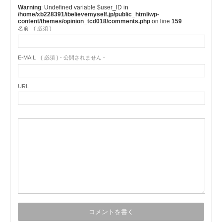
Warning
: Undefined variable $user_ID in
/home/xb228391/ibelievemyself.jp/public_html/wp-
content/themes/opinion_tcd018/comments.php
on line
159
名前
( 必須 )
E-MAIL
( 必須 ) - 公開されません -
URL