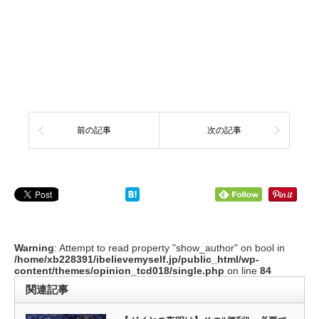
前の記事
次の記事
Warning
: Attempt to read property "show_author" on bool in
/home/xb228391/ibelievemyself.jp/public_html/wp-
content/themes/opinion_tcd018/single.php
on line
84
関連記事