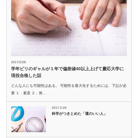
2017/2/28
学年ビリのギャルが１年で偏差値40以上上げて慶応大学に
現役合格した話
どんな人にも可能性はある。 可能性を最大化するためには、下記が必
要 １．素直 ２．努…
2017-2-28
科学がつきとめた「運のいい人」