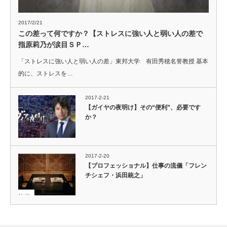
2017/2/21
この差って何ですか？【ストレスに強い人と弱い人の差で
指原莉乃が涙目ＳＰ…
「ストレスに強い人と弱い人の差」東邦大学 有田秀穂名誉教授 基本
的に、ストレスを…
2017-2-21
【ガイヤの夜明け】その“便利”、必要です
か？
2017-2-20
【プロフェッショナル】仕事の流儀「フレン
チシェフ・浜田統之」