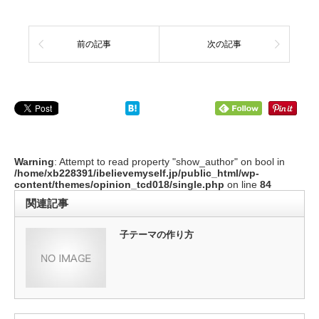
前の記事
次の記事
Warning
: Attempt to read property "show_author" on bool in
/home/xb228391/ibelievemyself.jp/public_html/wp-
content/themes/opinion_tcd018/single.php
on line
84
関連記事
子テーマの作り方