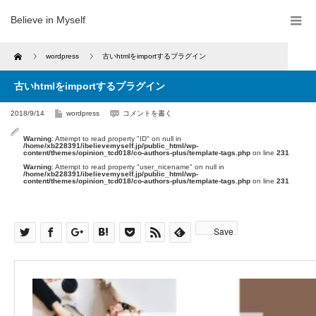
Believe in Myself
Home
wordpress
古いhtmlをimportするプラグイン
古いhtmlをimportするプラグイン
2018/9/14
wordpress
コメントを書く
Warning
: Attempt to read property "ID" on null in
/home/xb228391/ibelievemyself.jp/public_html/wp-
content/themes/opinion_tcd018/co-authors-plus/template-tags.php
on line
231
Warning
: Attempt to read property "user_nicename" on null in
/home/xb228391/ibelievemyself.jp/public_html/wp-
content/themes/opinion_tcd018/co-authors-plus/template-tags.php
on line
231
Save