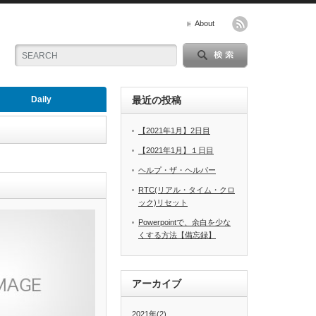
About
Daily
最近の投稿
【2021年1月】2日目
【2021年1月】１日目
ヘルプ・ザ・ヘルパー
RTC(リアル・タイム・クロ
ック)リセット
Powerpointで、余白を少な
くする方法【備忘録】
アーカイブ
2021年(2)