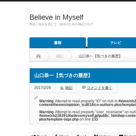
Believe in Myself
明日と自分を信じて、自分のための雑記ブログ
書籍
テレビ
雑記
山口恭一【気づきの履歴】
山口恭一【気づきの履歴】
2017/2/28
雑記
コメントを書く
Warning
: Attempt to read property "ID" on null in
/home/xb2
content/themes/opinion_tcd018/co-authors-plus/templat
Warning
: Attempt to read property "user_nicename" on null
/home/xb228391/ibelievemyself.jp/public_html/wp-conte
plus/template-tags.php
on line
231