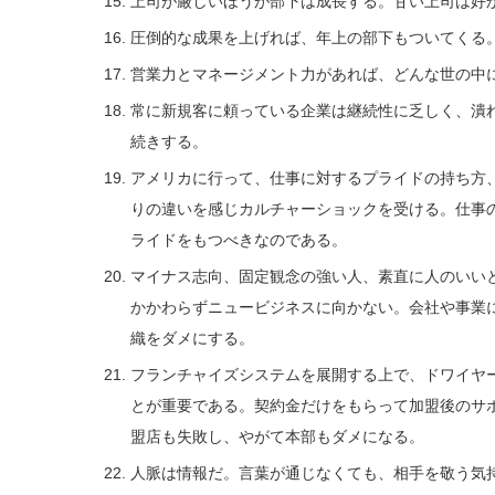
上司が厳しいほうが部下は成長する。甘い上司は好
圧倒的な成果を上げれば、年上の部下もついてくる
営業力とマネージメント力があれば、どんな世の中
常に新規客に頼っている企業は継続性に乏しく、潰
続きする。
アメリカに行って、仕事に対するプライドの持ち方
りの違いを感じカルチャーショックを受ける。仕事
ライドをもつべきなのである。
マイナス志向、固定観念の強い人、素直に人のいい
かかわらずニュービジネスに向かない。会社や事業
織をダメにする。
フランチャイズシステムを展開する上で、ドワイヤ
とが重要である。契約金だけをもらって加盟後のサ
盟店も失敗し、やがて本部もダメになる。
人脈は情報だ。言葉が通じなくても、相手を敬う気