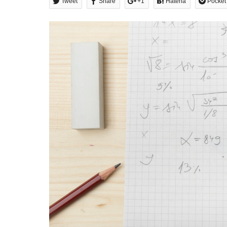
Tweet
Share
+1
Hatena
Pocket