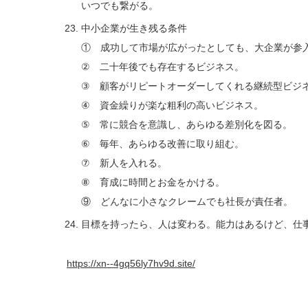
いつでも繋がる。
中小企業が生き残る条件
① 成功して市場が広がったとしても、大企業が参
② 二十年後でも存在するビジネス。
③ 顧客がリピートオーダーしてくれる継続型ビジ
④ 資金繰りが楽な粗利の高いビジネス。
⑤ 常に競合を意識し、あらゆる差別化を図る。
⑥ 毎年、あらゆる改善に取り組む。
⑦ 新人を入れる。
⑧ 育成に時間とお金をかける。
⑨ どんなに小さなクレームでも社長が責任者。
目標を持ったら、人は変わる。能力はあるけど、仕
https://xn--4gq56ly7hv9d.site/