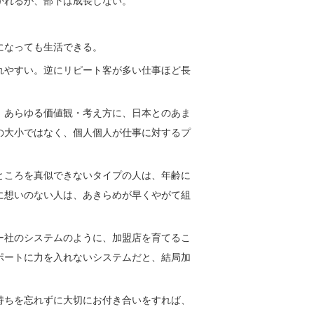
かれるが、部下は成長しない。
。
になっても生活できる。
れやすい。逆にリピート客が多い仕事ほど長
、あらゆる価値観・考え方に、日本とのあま
の大小ではなく、個人個人が仕事に対するプ
ところを真似できないタイプの人は、年齢に
に想いのない人は、あきらめが早くやがて組
ー社のシステムのように、加盟店を育てるこ
ポートに力を入れないシステムだと、結局加
持ちを忘れずに大切にお付き合いをすれば、