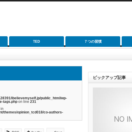
TED
７つの習慣
ピックアップ記事
28391/ibelievemyself.jp/public_html/wp-
e-tags.php
on line
231
 in
nt/themes/opinion_tcd018/co-authors-