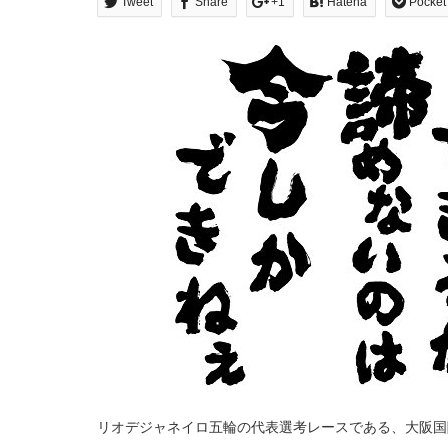
Tweet
Share
+1
Hatena
Pocket
リオデジャネイロ五輪の代表選考レースである、大阪国