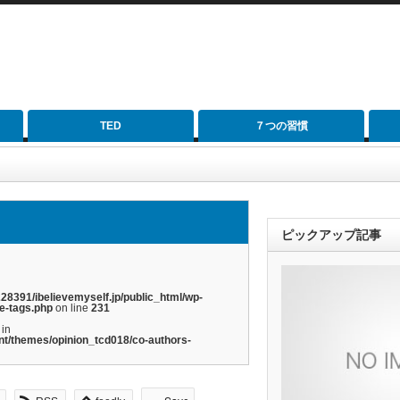
TED
７つの習慣
ピックアップ記事
28391/ibelievemyself.jp/public_html/wp-
e-tags.php
on line
231
 in
nt/themes/opinion_tcd018/co-authors-