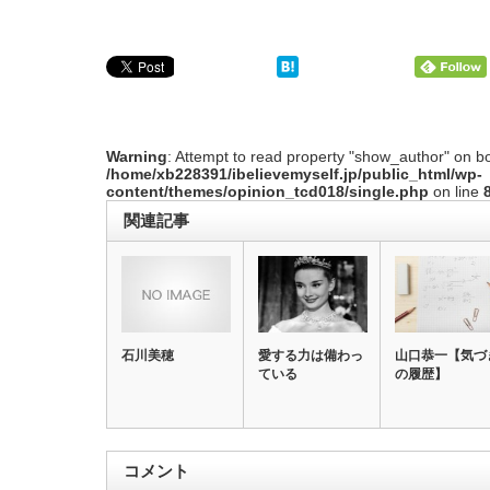
Warning
: Attempt to read property "show_author" on bo
/home/xb228391/ibelievemyself.jp/public_html/wp-
content/themes/opinion_tcd018/single.php
on line
関連記事
石川美穂
愛する力は備わっ
山口恭一【気づ
ている
の履歴】
コメント