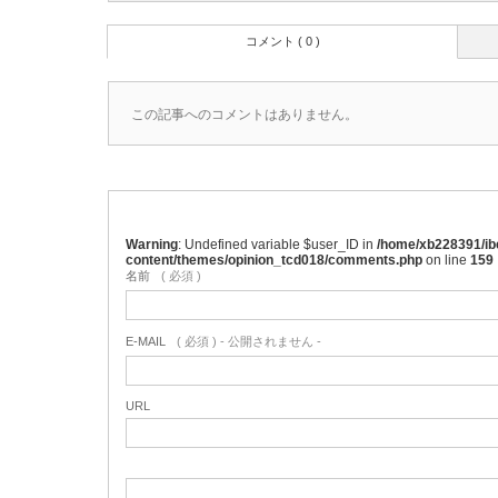
コメント ( 0 )
この記事へのコメントはありません。
Warning
: Undefined variable $user_ID in
/home/xb228391/ibe
content/themes/opinion_tcd018/comments.php
on line
159
名前
( 必須 )
E-MAIL
( 必須 ) - 公開されません -
URL