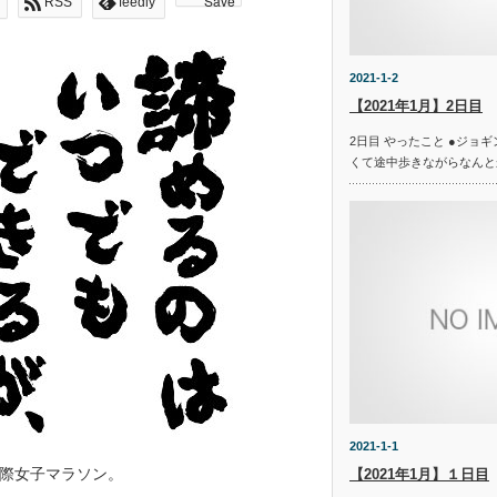
Save
RSS
feedly
2021-1-2
【2021年1月】2日目
2日目 やったこと ●ジョギング
くて途中歩きながらなんと
2021-1-1
際女子マラソン。
【2021年1月】１日目