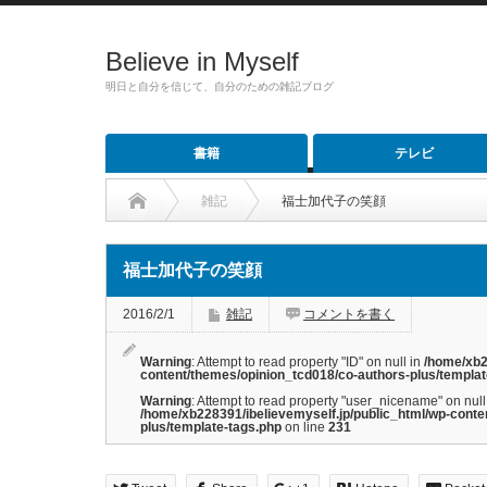
Believe in Myself
明日と自分を信じて、自分のための雑記ブログ
書籍
テレビ
雑記
福士加代子の笑顔
福士加代子の笑顔
2016/2/1
雑記
コメントを書く
Warning
: Attempt to read property "ID" on null in
/home/xb2
content/themes/opinion_tcd018/co-authors-plus/templat
Warning
: Attempt to read property "user_nicename" on null
/home/xb228391/ibelievemyself.jp/public_html/wp-conte
plus/template-tags.php
on line
231