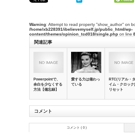
Warning
: Attempt to read property "show_author" on bo
/home/xb228391/ibelievemyself.jp/public_html/wp-
content/themes/opinion_tcd018/single.php
on line
関連記事
Powerpointで、
愛する力は備わっ
RTC(リアル・
余白を少なくする
ている
イム・クロック
方法【備忘録】
リセット
コメント
コメント ( 0 )