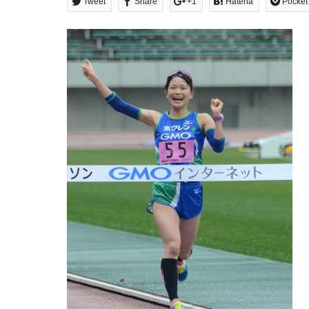
Tweet
Share
+1
Hatena
Pocket