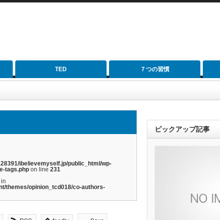
TED
７つの習慣
ピックアップ記事
28391/ibelievemyself.jp/public_html/wp-
e-tags.php
on line
231
 in
nt/themes/opinion_tcd018/co-authors-