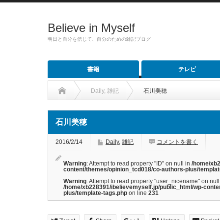
Believe in Myself
明日と自分を信じて、自分のための雑記ブログ
書籍
テレビ
Daily
,
雑記
石川美穂
石川美穂
2016/2/14
Daily
,
雑記
コメントを書く
Warning
: Attempt to read property "ID" on null in
/home/xb2
content/themes/opinion_tcd018/co-authors-plus/templat
Warning
: Attempt to read property "user_nicename" on null
/home/xb228391/ibelievemyself.jp/public_html/wp-conte
plus/template-tags.php
on line
231