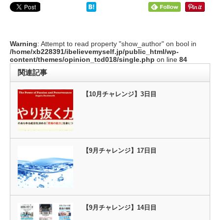
Warning
: Attempt to read property "show_author" on bool in
/home/xb228391/ibelievemyself.jp/public_html/wp-
content/themes/opinion_tcd018/single.php
on line
84
関連記事
【10月チャレンジ】3日目
【9月チャレンジ】17日目
【9月チャレンジ】14日目