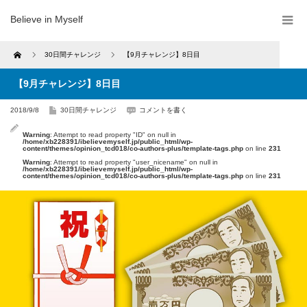
Believe in Myself
Home
30日間チャレンジ
【9月チャレンジ】8日目
【9月チャレンジ】8日目
2018/9/8
30日間チャレンジ
コメントを書く
Warning
: Attempt to read property "ID" on null in
/home/xb228391/ibelievemyself.jp/public_html/wp-
content/themes/opinion_tcd018/co-authors-plus/template-tags.php
on line
231
Warning
: Attempt to read property "user_nicename" on null in
/home/xb228391/ibelievemyself.jp/public_html/wp-
content/themes/opinion_tcd018/co-authors-plus/template-tags.php
on line
231