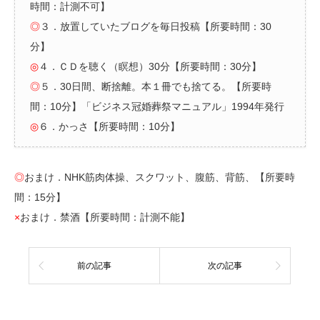
時間：計測不可】
◎
３．放置していたブログを毎日投稿【所要時間：30
分】
◎
４．ＣＤを聴く（瞑想）30分【所要時間：30分】
◎
５．30日間、断捨離。本１冊でも捨てる。【所要時
間：10分】「ビジネス冠婚葬祭マニュアル」1994年発行
◎
６．かっさ【所要時間：10分】
◎
おまけ．NHK筋肉体操、スクワット、腹筋、背筋、【所要時
間：15分】
×
おまけ．禁酒【所要時間：計測不能】
前の記事
次の記事