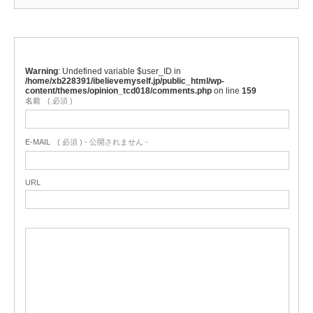
Warning
: Undefined variable $user_ID in
/home/xb228391/ibelievemyself.jp/public_html/wp-
content/themes/opinion_tcd018/comments.php
on line
159
名前
( 必須 )
E-MAIL
( 必須 ) - 公開されません -
URL