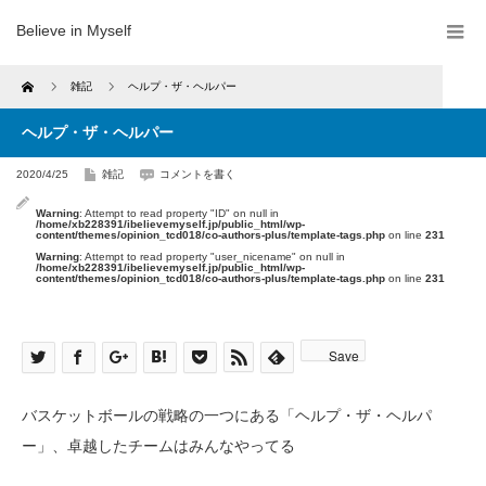
Believe in Myself
Home
雑記
ヘルプ・ザ・ヘルパー
ヘルプ・ザ・ヘルパー
2020/4/25
雑記
コメントを書く
Warning
: Attempt to read property "ID" on null in
/home/xb228391/ibelievemyself.jp/public_html/wp-
content/themes/opinion_tcd018/co-authors-plus/template-tags.php
on line
231
Warning
: Attempt to read property "user_nicename" on null in
/home/xb228391/ibelievemyself.jp/public_html/wp-
content/themes/opinion_tcd018/co-authors-plus/template-tags.php
on line
231
Save
バスケットボールの戦略の一つにある「ヘルプ・ザ・ヘルパ
ー」、卓越したチームはみんなやってる