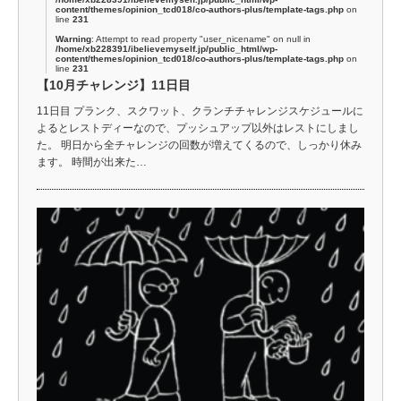
content/themes/opinion_tcd018/co-authors-plus/template-tags.php
on
line
231
Warning
: Attempt to read property "user_nicename" on null in
/home/xb228391/ibelievemyself.jp/public_html/wp-
content/themes/opinion_tcd018/co-authors-plus/template-tags.php
on
line
231
【10月チャレンジ】11日目
11日目 プランク、スクワット、クランチチャレンジスケジュールに
よるとレストディーなので、プッシュアップ以外はレストにしまし
た。 明日から全チャレンジの回数が増えてくるので、しっかり休み
ます。 時間が出来た…