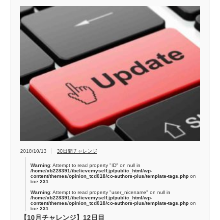
2018/10/13
30日間チャレンジ
Warning
: Attempt to read property "ID" on null in
/home/xb228391/ibelievemyself.jp/public_html/wp-
content/themes/opinion_tcd018/co-authors-plus/template-tags.php
on
line
231
Warning
: Attempt to read property "user_nicename" on null in
/home/xb228391/ibelievemyself.jp/public_html/wp-
content/themes/opinion_tcd018/co-authors-plus/template-tags.php
on
line
231
【10月チャレンジ】12日目