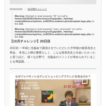
2018/10/20
30日間チャレンジ
Warning
: Attempt to read property "ID" on null in
/home/xb228391/ibelievemyself.jp/public_html/wp-
content/themes/opinion_tcd018/co-authors-plus/template-tags.php
on
line
231
Warning
: Attempt to read property "user_nicename" on null in
/home/xb228391/ibelievemyself.jp/public_html/wp-
content/themes/opinion_tcd018/co-authors-plus/template-tags.php
on
line
231
【10月チャレンジ】20日目
20日目 一年前に当協会で講演させていただいた中学校の校長先生と
再会。 本当に人柄が素晴らしく、こんな校長先生と出会いたかった
と思うほど。 様々な分野で、当協会のメソッドが求められているこ
とを再認識。 …