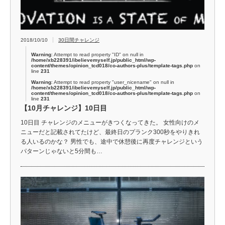
2018/10/10
30日間チャレンジ
Warning
: Attempt to read property "ID" on null in
/home/xb228391/ibelievemyself.jp/public_html/wp-
content/themes/opinion_tcd018/co-authors-plus/template-tags.php
on
line
231
Warning
: Attempt to read property "user_nicename" on null in
/home/xb228391/ibelievemyself.jp/public_html/wp-
content/themes/opinion_tcd018/co-authors-plus/template-tags.php
on
line
231
【10月チャレンジ】10日目
10日目 チャレンジのメニューがきつくなってきた。 女性向けのメ
ニューだと記載されてたけど、最終日のプランク300秒をやりきれ
る人いるのかな？ 男性でも、途中で休憩後に再度チャレンジという
パターンじゃないと5分間も…