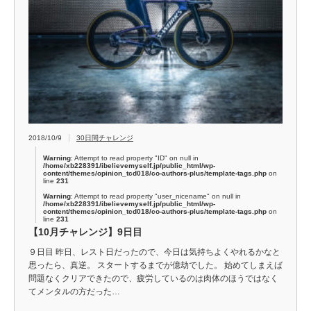
2018/10/9
30日間チャレンジ
Warning
: Attempt to read property "ID" on null in
/home/xb228391/ibelievemyself.jp/public_html/wp-
content/themes/opinion_tcd018/co-authors-plus/template-tags.php
on
line
231
Warning
: Attempt to read property "user_nicename" on null in
/home/xb228391/ibelievemyself.jp/public_html/wp-
content/themes/opinion_tcd018/co-authors-plus/template-tags.php
on
line
231
【10月チャレンジ】9日目
９日目 昨日、レスト日だったので、今日は気持ちよくやれるかなと
思ったら、真逆。 スタートするまでが億劫でした。 始めてしまえば
問題なくクリアできたので、疲労しているのは肉体のほうではなく
てメンタルの方だった…