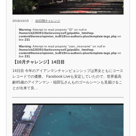
2018/10/15
30日間チャレンジ
Warning
: Attempt to read property "ID" on null in
/home/xb228391/ibelievemyself.jp/public_html/wp-
content/themes/opinion_tcd018/co-authors-plus/template-tags.php
on
line
231
Warning
: Attempt to read property "user_nicename" on null in
/home/xb228391/ibelievemyself.jp/public_html/wp-
content/themes/opinion_tcd018/co-authors-plus/template-tags.php
on
line
231
【10月チャレンジ】14日目
14日目 今年のアイアンマンチャンピョンシップは男女ともにコース
レコードでの優勝。 Facebook Liveも安定していたので、世界最高
齢85歳のアイアンマン・稲田弘さんものゴールシーンも見届けるこ
とが出来て良…