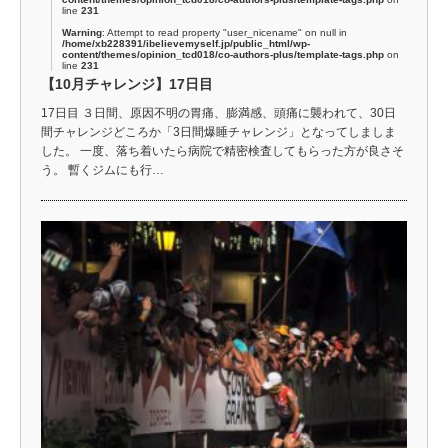
line
231
Warning
: Attempt to read property "user_nicename" on null in
/home/xb228391/ibelievemyself.jp/public_html/wp-
content/themes/opinion_tcd018/co-authors-plus/template-tags.php
on
line
231
【10月チャレンジ】17日目
17日目 ３日間、原因不明の胃痛、膨満感、頭痛に襲われて、30日
間チャレンジどころか「3日間爆睡チャレンジ」となってしましま
した。 一度、落ち着いたら病院で精密検査してもらった方が良さそ
う。 暫くジムにも行…