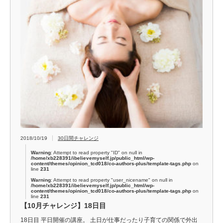
2018/10/19
30日間チャレンジ
Warning
: Attempt to read property "ID" on null in
/home/xb228391/ibelievemyself.jp/public_html/wp-
content/themes/opinion_tcd018/co-authors-plus/template-tags.php
on
line
231
Warning
: Attempt to read property "user_nicename" on null in
/home/xb228391/ibelievemyself.jp/public_html/wp-
content/themes/opinion_tcd018/co-authors-plus/template-tags.php
on
line
231
【10月チャレンジ】18日目
18日目 平日開催の講座。 土日が仕事だったり子育ての関係で外出