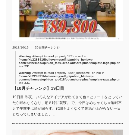
2018/10/19
30日間チャレンジ
Warning
: Attempt to read property "ID" on null in
/home/xb228391/ibelievemyself.jp/public_html/wp-
content/themes/opinion_tcd018/co-authors-plus/template-tags.php
on
line
231
Warning
: Attempt to read property "user_nicename" on null in
/home/xb228391/ibelievemyself.jp/public_html/wp-
content/themes/opinion_tcd018/co-authors-plus/template-tags.php
on
line
231
【10月チャレンジ】19日目
19日目 昨夜、いろんなアイデアが出てきて色々とノートをとってい
たら眠れなくなり、朝５時に就寝。 で、今日はめちゃくちゃ睡眠不
足で午前中は頭が回らず、代謝もよくなくて体温が上がらない一日
となってしまいました。 …