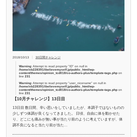
2018/10/13
30日間チャレンジ
Warning
: Attempt to read property "ID" on null in
/home/xb228391/ibelievemyself.jp/public_html/wp-
content/themes/opinion_tcd018/co-authors-plus/template-tags.php
on
line
231
Warning
: Attempt to read property "user_nicename" on null in
/home/xb228391/ibelievemyself.jp/public_html/wp-
content/themes/opinion_tcd018/co-authors-plus/template-tags.php
on
line
231
【10月チャレンジ】13日目
13日目 数日間、辛い思いをしていましたが、本調子ではないものの
少しずつ体調が良くなってきました。 日頃、自由に体を動かせた
り、どこにも痛みが無い事が当たり前のように考えていますが、体
調不良になると当たり前が当た…