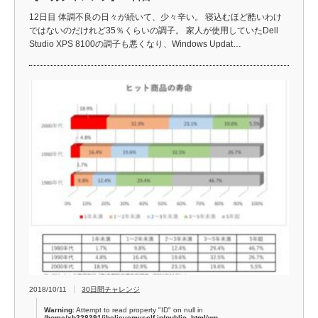
12日目 体調不良の日々が続いて、少々辛い。 寝込むほど酷いわけ
ではないのだけれど35％くらいの調子。 家人が使用していたDell
Studio XPS 8100の調子も悪くなり、Windows Updat…
2018/10/11
30日間チャレンジ
Warning
: Attempt to read property "ID" on null in
/home/xb228391/ibelievemyself.jp/public_html/wp-