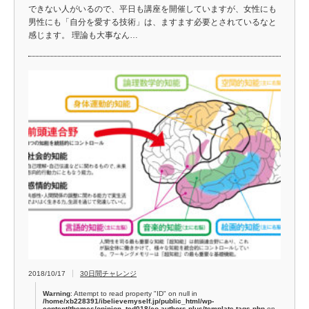
できない人がいるので、平日も講座を開催していますが、女性にも
男性にも「自分を愛する技術」は、ますます必要とされているなと
感じます。 理論も大事なん…
2018/10/17
30日間チャレンジ
Warning
: Attempt to read property "ID" on null in
/home/xb228391/ibelievemyself.jp/public_html/wp-
content/themes/opinion_tcd018/co-authors-plus/template-tags.php
on