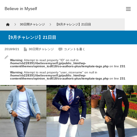
Believe in Myself
Home
30日間チャレンジ
【9月チャレンジ】21日目
【9月チャレンジ】21日目
2018/9/21
30日間チャレンジ
コメントを書く
Warning
: Attempt to read property "ID" on null in
/home/xb228391/ibelievemyself.jp/public_html/wp-
content/themes/opinion_tcd018/co-authors-plus/template-tags.php
on line
231
Warning
: Attempt to read property "user_nicename" on null in
/home/xb228391/ibelievemyself.jp/public_html/wp-
content/themes/opinion_tcd018/co-authors-plus/template-tags.php
on line
231