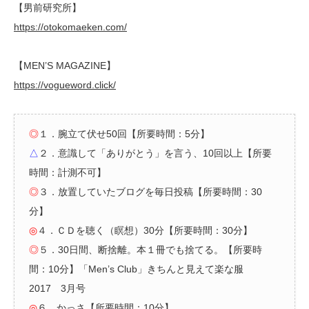
【男前研究所】
https://otokomaeken.com/
【MEN’S MAGAZINE】
https://vogueword.click/
◎
１．腕立て伏せ50回【所要時間：5分】
△
２．意識して「ありがとう」を言う、10回以上【所要
時間：計測不可】
◎
３．放置していたブログを毎日投稿【所要時間：30
分】
◎
４．ＣＤを聴く（瞑想）30分【所要時間：30分】
◎
５．30日間、断捨離。本１冊でも捨てる。【所要時
間：10分】「Men’s Club」きちんと見えて楽な服
2017 3月号
◎
６．かっさ【所要時間：10分】