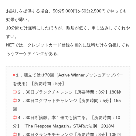
お試しを提供する場合、50分5,000円を50分2,500円でやっても
効果が薄い。
10分間だけ無料にしたほうが、敷居が低く、申し込みしてくれや
すい。
NETでは、クレジットカード登録を目的に送料だけを負担しても
らうマーケティングがある。
×
１．腕立て伏せ70回（Active Winnerプッシュアップバー
を使用）【所要時間：5分】
◎
２．30日プランクチャレンジ【所要時間：3分】180秒
◎
３．30日スクワットチャレンジ【所要時間：5分】155
回
◎
４．30日断捨離。本１冊でも捨てる。【所要時間：10
分】「The Respose Magazin」STARの法則 2018/4
◎
５．30日クランチチャレンジ【所要時間：3分】105回