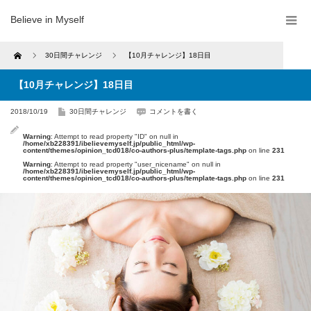
Believe in Myself
Home
30日間チャレンジ
【10月チャレンジ】18日目
【10月チャレンジ】18日目
2018/10/19
30日間チャレンジ
コメントを書く
Warning
: Attempt to read property "ID" on null in
/home/xb228391/ibelievemyself.jp/public_html/wp-
content/themes/opinion_tcd018/co-authors-plus/template-tags.php
on line
231
Warning
: Attempt to read property "user_nicename" on null in
/home/xb228391/ibelievemyself.jp/public_html/wp-
content/themes/opinion_tcd018/co-authors-plus/template-tags.php
on line
231